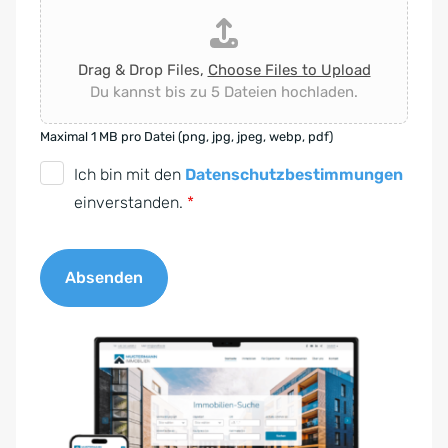
Drag & Drop Files,
Choose Files to Upload
Du kannst bis zu 5 Dateien hochladen.
Maximal 1 MB pro Datei (png, jpg, jpeg, webp, pdf)
D
Ich bin mit den
Datenschutzbestimmungen
S
einverstanden.
*
G
V
Absenden
O
-
A
E
l
i
t
n
e
v
r