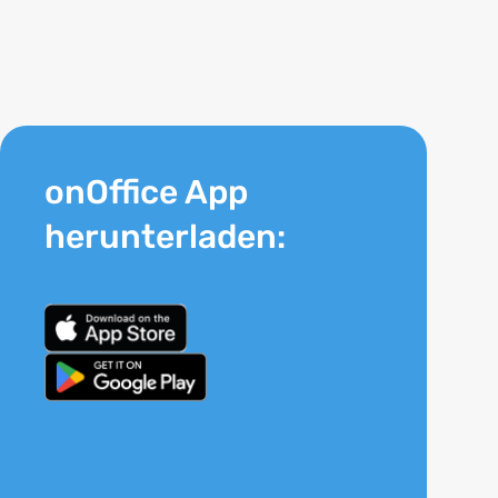
onOffice App
herunterladen: