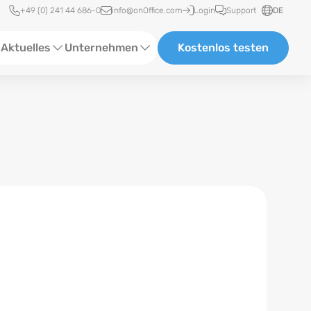
Schnellzugriff
+49 (0) 241 44 686-0
info@onOffice.com
Login
Support
DE
Aktuelles
Unternehmen
Kostenlos testen
ebinare
Über Uns
tatus-News
Partner und Kooperationen
eranstaltungen
Karriere
eferenzen
log
ewsletter
n