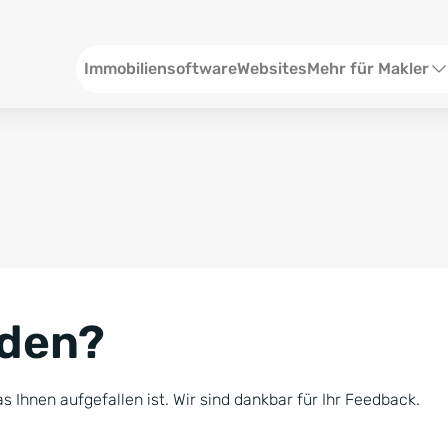
Header
Immobiliensoftware
Websites
Mehr für Makler
SEO und Content
W
Social Media
S
Social Ads
V
Google Ads
R
nden?
Newsletter-Pakete
B
Consulting
N
s Ihnen aufgefallen ist. Wir sind dankbar für Ihr Feedback.
Softwareschulunge