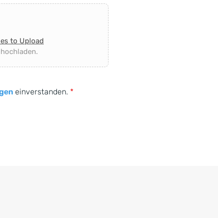
les to Upload
 hochladen.
gen
einverstanden.
*