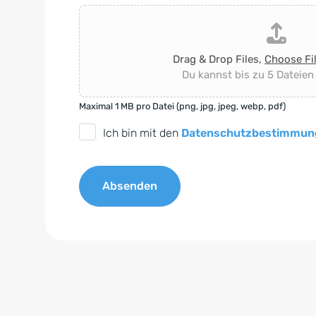
Drag & Drop Files,
Choose Fi
Du kannst bis zu 5 Dateien
Maximal 1 MB pro Datei (png, jpg, jpeg, webp, pdf)
D
Ich bin mit den
Datenschutzbestimmun
S
G
Absenden
V
O
A
-
l
E
t
i
e
n
r
v
n