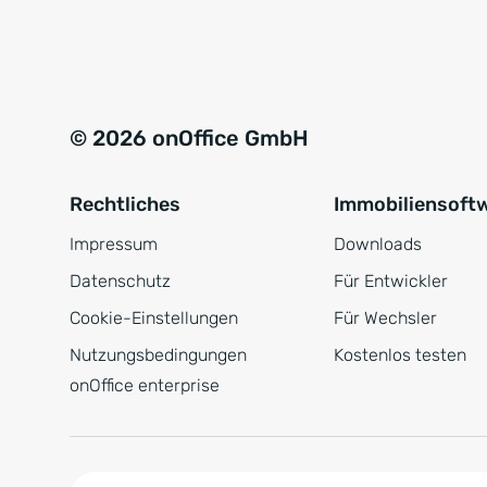
e
a
r
t
s
i
t
v
© 2026 onOffice GmbH
ä
e
n
:
Rechtliches
Immobiliensoft
d
n
Impressum
Downloads
i
Datenschutz
Für Entwickler
s
Cookie-Einstellungen
Für Wechsler
*
Nutzungsbedingungen
Kostenlos testen
onOffice enterprise