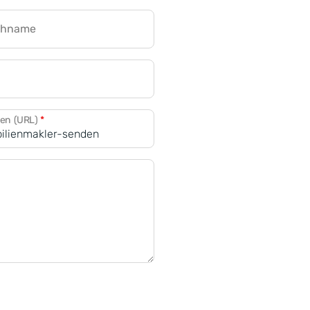
chname
CRM für Banken
den (URL)
*