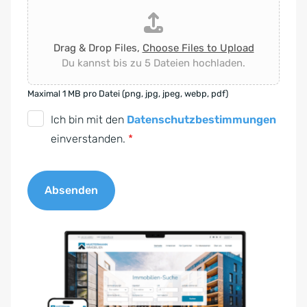
Drag & Drop Files,
Choose Files to Upload
Du kannst bis zu 5 Dateien hochladen.
Maximal 1 MB pro Datei (png, jpg, jpeg, webp, pdf)
D
Ich bin mit den
Datenschutzbestimmungen
S
einverstanden.
*
G
V
Absenden
O
-
A
E
l
i
t
n
e
v
r