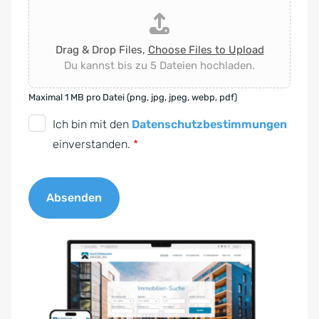
Drag & Drop Files,
Choose Files to Upload
Du kannst bis zu 5 Dateien hochladen.
Maximal 1 MB pro Datei (png, jpg, jpeg, webp, pdf)
D
Ich bin mit den
Datenschutzbestimmungen
S
einverstanden.
*
G
V
Absenden
O
-
A
E
l
i
t
n
e
v
r