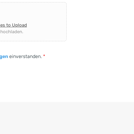
les to Upload
 hochladen.
gen
einverstanden.
*