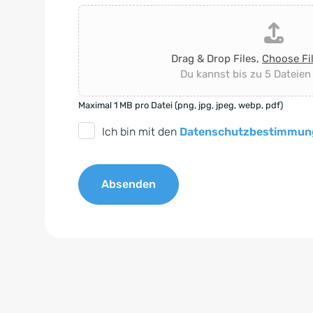
Drag & Drop Files,
Choose Fi
Du kannst bis zu 5 Dateien
Maximal 1 MB pro Datei (png, jpg, jpeg, webp, pdf)
D
Ich bin mit den
Datenschutzbestimmun
S
G
Absenden
V
O
A
-
l
E
t
i
e
n
r
v
n