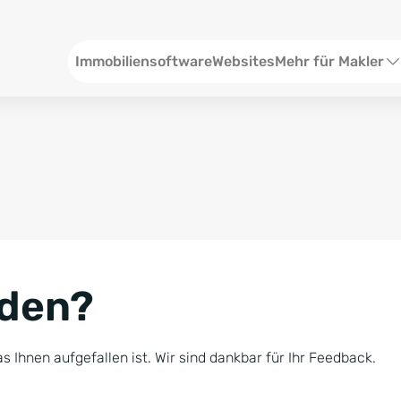
Header
Immobiliensoftware
Websites
Mehr für Makler
SEO und Content
W
Social Media
S
Social Ads
V
Google Ads
R
nden?
Newsletter-Pakete
B
Consulting
N
s Ihnen aufgefallen ist. Wir sind dankbar für Ihr Feedback.
Softwareschulunge