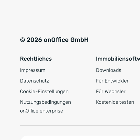
e
a
r
t
s
i
t
v
© 2026 onOffice GmbH
ä
e
n
:
Rechtliches
Immobiliensoft
d
n
Impressum
Downloads
i
Datenschutz
Für Entwickler
s
Cookie-Einstellungen
Für Wechsler
*
Nutzungsbedingungen
Kostenlos testen
onOffice enterprise