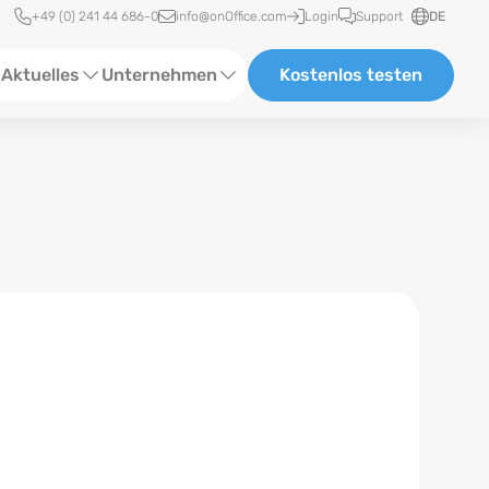
Schnellzugriff
+49 (0) 241 44 686-0
info@onOffice.com
Login
Support
DE
Aktuelles
Unternehmen
Kostenlos testen
ebinare
Über Uns
tatus-News
Partner und Kooperationen
eranstaltungen
Karriere
eferenzen
log
ewsletter
n