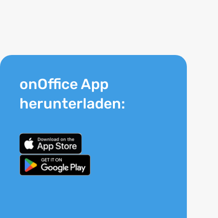
onOffice App
herunterladen: