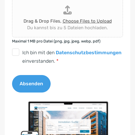
Drag & Drop Files,
Choose Files to Upload
Du kannst bis zu 5 Dateien hochladen.
Maximal 1 MB pro Datei (png, jpg, jpeg, webp, pdf)
D
Ich bin mit den
Datenschutzbestimmungen
S
einverstanden.
*
G
V
Absenden
O
-
A
E
l
i
t
n
e
v
r