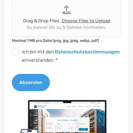
Drag & Drop Files,
Choose Files to Upload
Du kannst bis zu 5 Dateien hochladen.
Maximal 1 MB pro Datei (png, jpg, jpeg, webp, pdf)
D
Ich bin mit den
Datenschutzbestimmungen
S
einverstanden.
*
G
V
Absenden
O
-
A
E
l
i
t
n
e
v
r