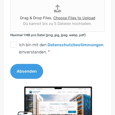
Drag & Drop Files,
Choose Files to Upload
Du kannst bis zu 5 Dateien hochladen.
Maximal 1 MB pro Datei (png, jpg, jpeg, webp, pdf)
D
Ich bin mit den
Datenschutzbestimmungen
S
einverstanden.
*
G
V
Absenden
O
-
A
E
l
i
t
n
e
v
r