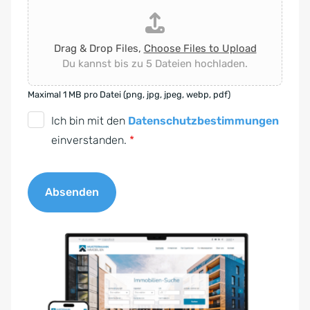
Drag & Drop Files,
Choose Files to Upload
Du kannst bis zu 5 Dateien hochladen.
Maximal 1 MB pro Datei (png, jpg, jpeg, webp, pdf)
D
Ich bin mit den
Datenschutzbestimmungen
S
einverstanden.
*
G
V
Absenden
O
-
A
E
l
i
t
n
e
v
r