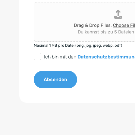
Drag & Drop Files,
Choose Fi
Du kannst bis zu 5 Dateien
Maximal 1 MB pro Datei (png, jpg, jpeg, webp, pdf)
D
Ich bin mit den
Datenschutzbestimmun
S
G
Absenden
V
O
A
-
l
E
t
i
e
n
r
v
n