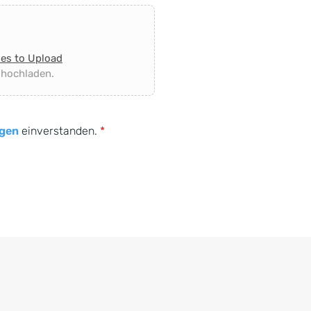
les to Upload
 hochladen.
gen
einverstanden.
*