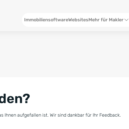
Header
Immobiliensoftware
Websites
Mehr für Makler
SEO und Content
W
Social Media
S
Social Ads
V
Google Ads
R
nden?
Newsletter-Pakete
B
Consulting
N
s Ihnen aufgefallen ist. Wir sind dankbar für Ihr Feedback.
Softwareschulunge