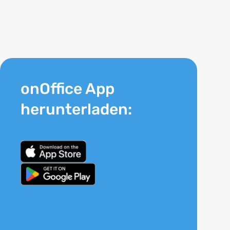
onOffice App
herunterladen: