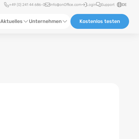
Schnellzugriff
+49 (0) 241 44 686-0
info@onOffice.com
Login
Support
DE
Aktuelles
Unternehmen
Kostenlos testen
ebinare
Über Uns
tatus-News
Partner und Kooperationen
eranstaltungen
Karriere
eferenzen
log
ewsletter
n