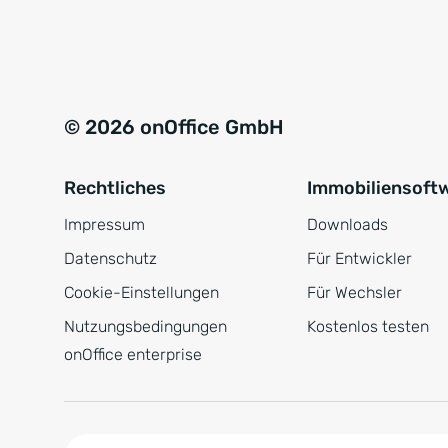
e
a
r
t
s
i
t
v
© 2026 onOffice GmbH
ä
e
n
:
Rechtliches
Immobiliensoft
d
n
Impressum
Downloads
i
Datenschutz
Für Entwickler
s
Cookie-Einstellungen
Für Wechsler
*
Nutzungsbedingungen
Kostenlos testen
onOffice enterprise