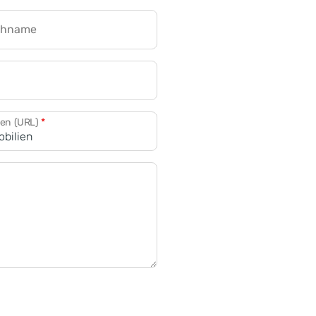
chname
CRM für Banken
den (URL)
*