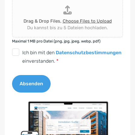
Drag & Drop Files,
Choose Files to Upload
Du kannst bis zu 5 Dateien hochladen.
Maximal 1 MB pro Datei (png, jpg, jpeg, webp, pdf)
D
Ich bin mit den
Datenschutzbestimmungen
S
einverstanden.
*
G
V
Absenden
O
-
A
E
l
i
t
n
e
v
r