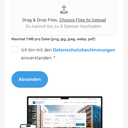
Drag & Drop Files,
Choose Files to Upload
Du kannst bis zu 5 Dateien hochladen.
Maximal 1 MB pro Datei (png, jpg, jpeg, webp, pdf)
D
Ich bin mit den
Datenschutzbestimmungen
S
einverstanden.
*
G
V
Absenden
O
-
A
E
l
i
t
n
e
v
r