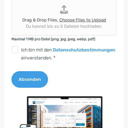
Drag & Drop Files,
Choose Files to Upload
Du kannst bis zu 5 Dateien hochladen.
Maximal 1 MB pro Datei (png, jpg, jpeg, webp, pdf)
D
Ich bin mit den
Datenschutzbestimmungen
S
einverstanden.
*
G
V
Absenden
O
-
A
E
l
i
t
n
e
v
r