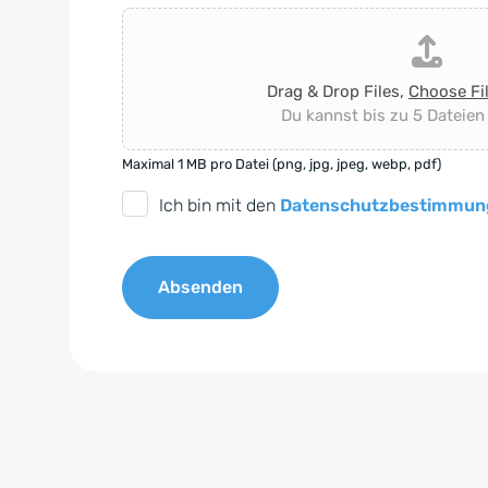
Drag & Drop Files,
Choose Fi
Du kannst bis zu 5 Dateien
Maximal 1 MB pro Datei (png, jpg, jpeg, webp, pdf)
D
Ich bin mit den
Datenschutzbestimmun
S
G
Absenden
V
O
A
-
l
E
t
i
e
n
r
v
n