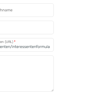
chname
CRM für Banken
den (URL)
*