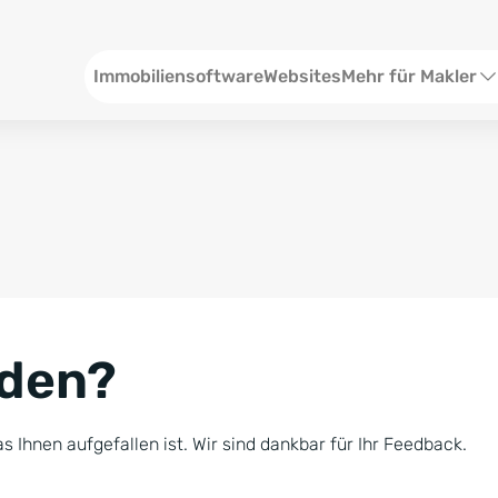
Header
Immobiliensoftware
Websites
Mehr für Makler
SEO und Content
W
Social Media
S
Social Ads
V
Google Ads
R
nden?
Newsletter-Pakete
B
Consulting
N
s Ihnen aufgefallen ist. Wir sind dankbar für Ihr Feedback.
Softwareschulunge