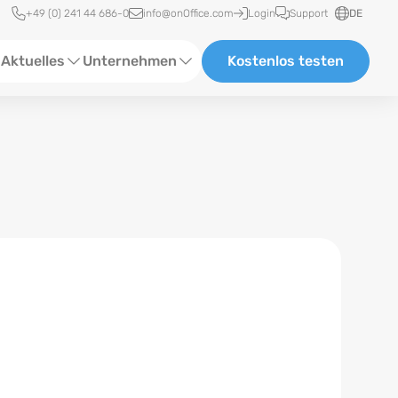
Schnellzugriff
+49 (0) 241 44 686-0
info@onOffice.com
Login
Support
DE
Aktuelles
Unternehmen
Kostenlos testen
ebinare
Über Uns
tatus-News
Partner und Kooperationen
eranstaltungen
Karriere
eferenzen
log
ewsletter
n