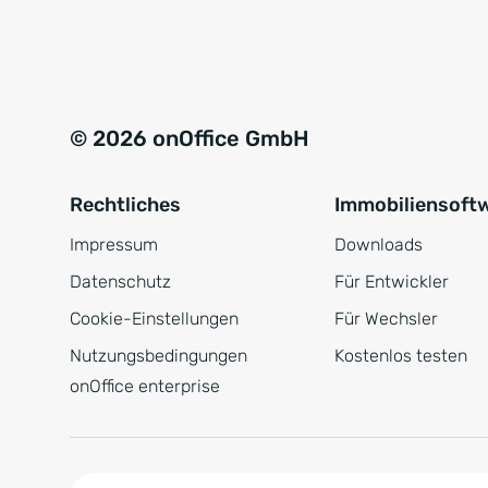
e
a
r
t
s
i
t
v
© 2026 onOffice GmbH
ä
e
n
:
Rechtliches
Immobiliensoft
d
n
Impressum
Downloads
i
Datenschutz
Für Entwickler
s
Cookie-Einstellungen
Für Wechsler
*
Nutzungsbedingungen
Kostenlos testen
onOffice enterprise