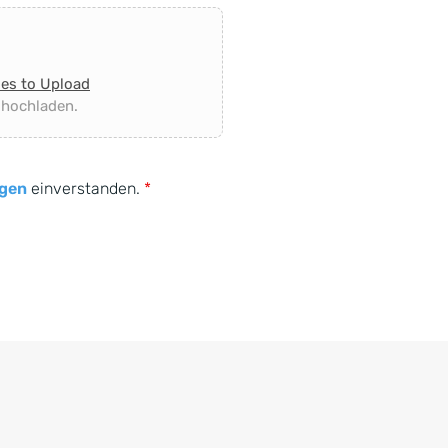
les to Upload
 hochladen.
gen
einverstanden.
*