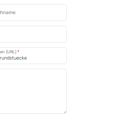
chname
CRM für Banken
den (URL)
*