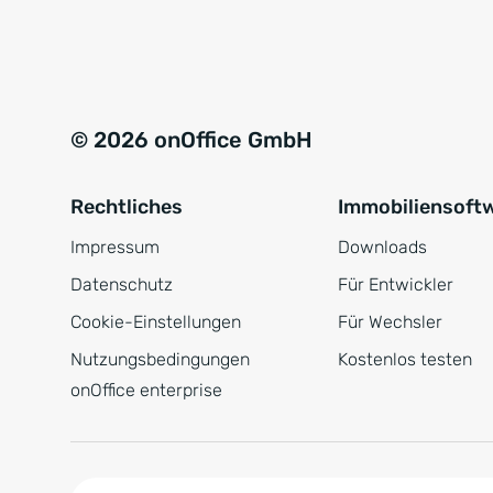
e
a
r
t
s
i
t
v
© 2026 onOffice GmbH
ä
e
n
:
Rechtliches
Immobiliensoft
d
n
Impressum
Downloads
i
Datenschutz
Für Entwickler
s
Cookie-Einstellungen
Für Wechsler
*
Nutzungsbedingungen
Kostenlos testen
onOffice enterprise