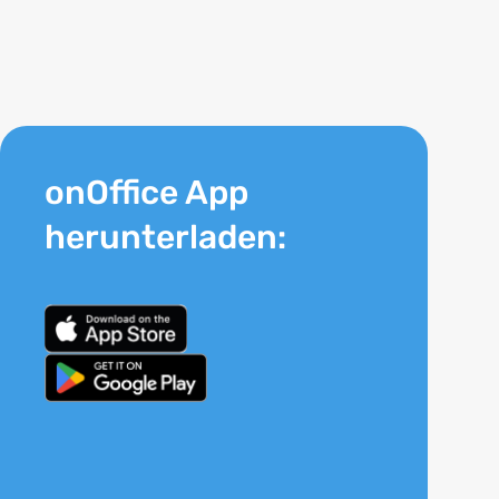
onOffice App
herunterladen: