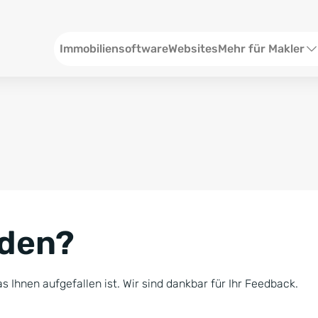
Header
Immobiliensoftware
Websites
Mehr für Makler
SEO und Content
W
Social Media
S
Social Ads
V
Google Ads
R
nden?
Newsletter-Pakete
B
Consulting
N
s Ihnen aufgefallen ist. Wir sind dankbar für Ihr Feedback.
Softwareschulunge