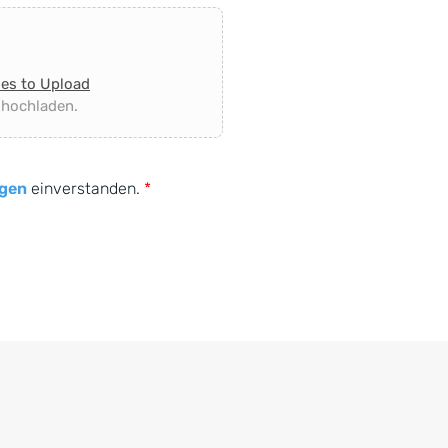
les to Upload
 hochladen.
gen
einverstanden.
*