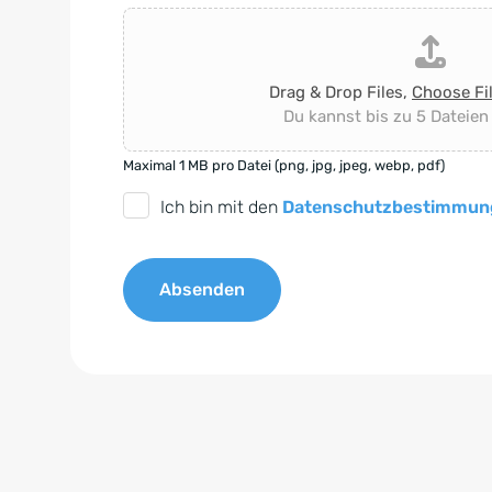
Drag & Drop Files,
Choose Fi
Du kannst bis zu 5 Dateien
Maximal 1 MB pro Datei (png, jpg, jpeg, webp, pdf)
D
Ich bin mit den
Datenschutzbestimmun
S
G
Absenden
V
O
A
-
l
E
t
i
e
n
r
v
n