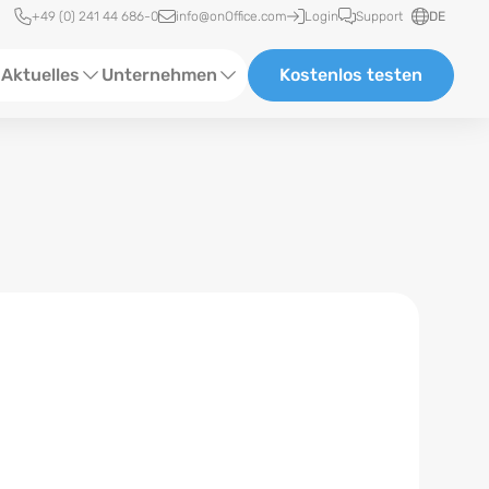
Schnellzugriff
+49 (0) 241 44 686-0
info@onOffice.com
Login
Support
DE
Aktuelles
Unternehmen
Kostenlos testen
ebinare
Über Uns
tatus-News
Partner und Kooperationen
eranstaltungen
Karriere
eferenzen
log
ewsletter
n