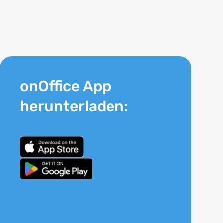
onOffice App
herunterladen: