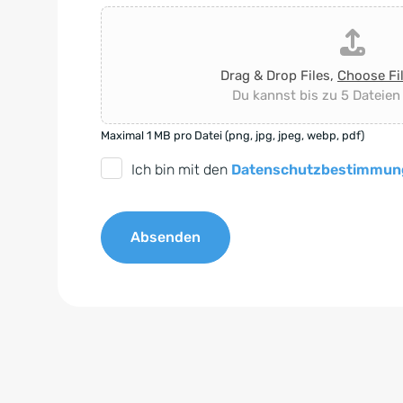
Drag & Drop Files,
Choose Fi
Du kannst bis zu 5 Dateien
Maximal 1 MB pro Datei (png, jpg, jpeg, webp, pdf)
D
Ich bin mit den
Datenschutzbestimmun
S
G
Absenden
V
O
A
-
l
E
t
i
e
n
r
v
n