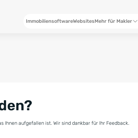
Header
Immobiliensoftware
Websites
Mehr für Makler
SEO und Content
W
Social Media
S
Social Ads
V
Google Ads
R
nden?
Newsletter-Pakete
B
Consulting
N
s Ihnen aufgefallen ist. Wir sind dankbar für Ihr Feedback.
Softwareschulunge