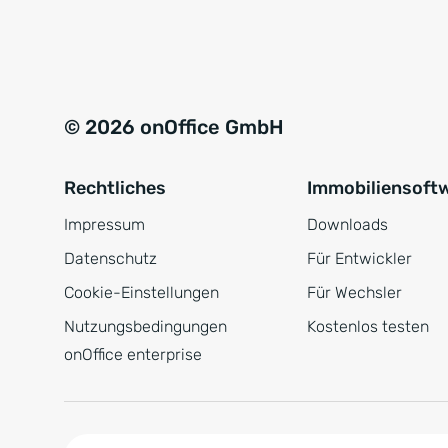
e
a
r
t
s
i
t
v
© 2026 onOffice GmbH
ä
e
n
:
Rechtliches
Immobiliensoft
d
n
Impressum
Downloads
i
Datenschutz
Für Entwickler
s
Cookie-Einstellungen
Für Wechsler
*
Nutzungsbedingungen
Kostenlos testen
onOffice enterprise