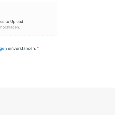
les to Upload
 hochladen.
gen
einverstanden.
*