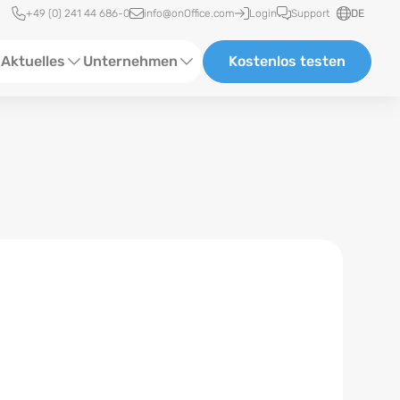
Schnellzugriff
+49 (0) 241 44 686-0
info@onOffice.com
Login
Support
DE
Aktuelles
Unternehmen
Kostenlos testen
ebinare
Über Uns
tatus-News
Partner und Kooperationen
eranstaltungen
Karriere
eferenzen
log
ewsletter
n