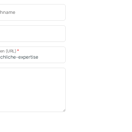
chname
CRM für Banken
den (URL)
*