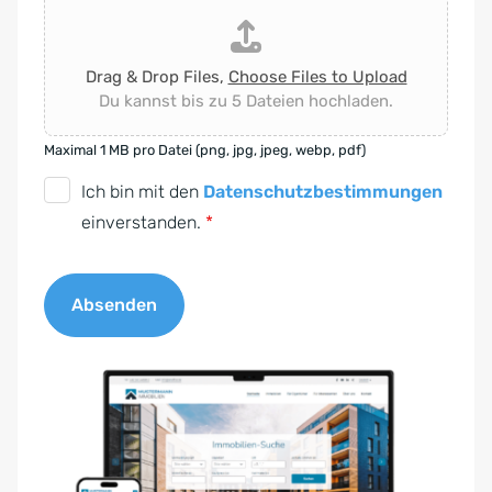
Drag & Drop Files,
Choose Files to Upload
Du kannst bis zu 5 Dateien hochladen.
Maximal 1 MB pro Datei (png, jpg, jpeg, webp, pdf)
D
Ich bin mit den
Datenschutzbestimmungen
S
einverstanden.
*
G
V
Absenden
O
-
A
E
l
i
t
n
e
v
r