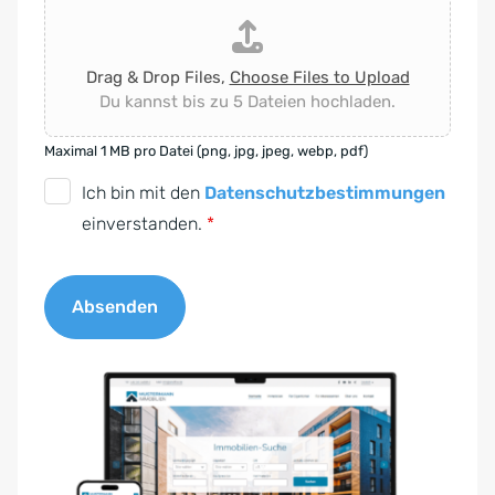
Drag & Drop Files,
Choose Files to Upload
Du kannst bis zu 5 Dateien hochladen.
Maximal 1 MB pro Datei (png, jpg, jpeg, webp, pdf)
D
Ich bin mit den
Datenschutzbestimmungen
S
einverstanden.
*
G
V
Absenden
O
-
A
E
l
i
t
n
e
v
r