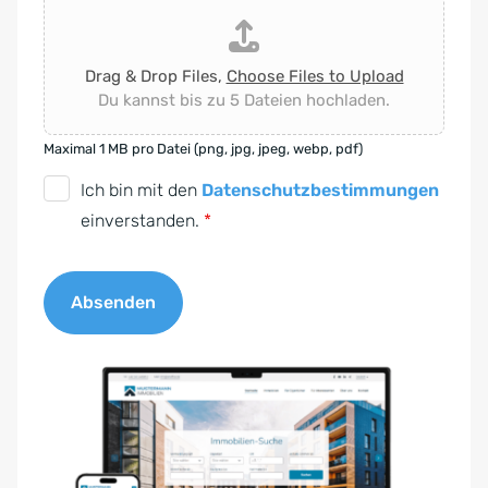
Drag & Drop Files,
Choose Files to Upload
Du kannst bis zu 5 Dateien hochladen.
Maximal 1 MB pro Datei (png, jpg, jpeg, webp, pdf)
D
Ich bin mit den
Datenschutzbestimmungen
S
einverstanden.
*
G
V
Absenden
O
-
A
E
l
i
t
n
e
v
r