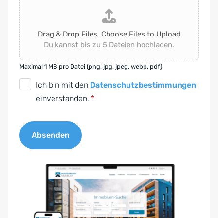
Drag & Drop Files,
Choose Files to Upload
Du kannst bis zu 5 Dateien hochladen.
Maximal 1 MB pro Datei (png, jpg, jpeg, webp, pdf)
D
Ich bin mit den
Datenschutzbestimmungen
S
einverstanden.
*
G
V
Absenden
O
-
A
E
l
i
t
n
e
v
r