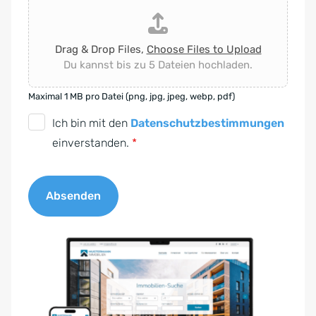
Drag & Drop Files,
Choose Files to Upload
Du kannst bis zu 5 Dateien hochladen.
Maximal 1 MB pro Datei (png, jpg, jpeg, webp, pdf)
D
Ich bin mit den
Datenschutzbestimmungen
S
einverstanden.
*
G
V
Absenden
O
-
A
E
l
i
t
n
e
v
r