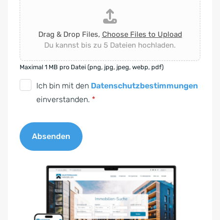
Drag & Drop Files,
Choose Files to Upload
Du kannst bis zu 5 Dateien hochladen.
Maximal 1 MB pro Datei (png, jpg, jpeg, webp, pdf)
D
Ich bin mit den
Datenschutzbestimmungen
S
einverstanden.
*
G
V
Absenden
O
-
A
E
l
i
t
n
e
v
r