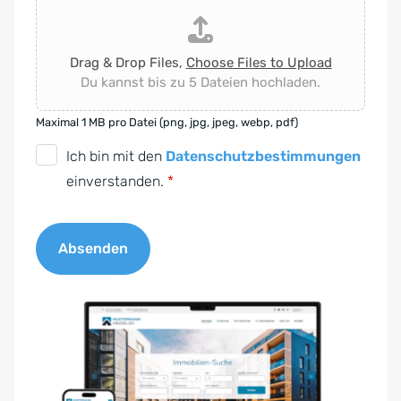
Drag & Drop Files,
Choose Files to Upload
Du kannst bis zu 5 Dateien hochladen.
Maximal 1 MB pro Datei (png, jpg, jpeg, webp, pdf)
D
Ich bin mit den
Datenschutzbestimmungen
S
einverstanden.
*
G
V
Absenden
O
-
A
E
l
i
t
n
e
v
r