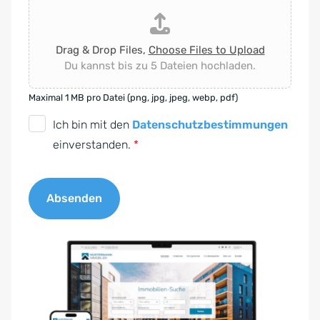
Drag & Drop Files,
Choose Files to Upload
Du kannst bis zu 5 Dateien hochladen.
Maximal 1 MB pro Datei (png, jpg, jpeg, webp, pdf)
D
Ich bin mit den
Datenschutzbestimmungen
S
einverstanden.
*
G
V
Absenden
O
-
A
E
l
i
t
n
e
v
r