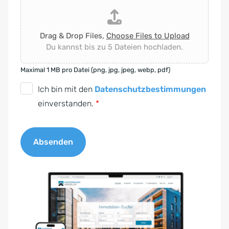
Drag & Drop Files,
Choose Files to Upload
Du kannst bis zu 5 Dateien hochladen.
Maximal 1 MB pro Datei (png, jpg, jpeg, webp, pdf)
D
Ich bin mit den
Datenschutzbestimmungen
S
einverstanden.
*
G
V
Absenden
O
-
A
E
l
i
t
n
e
v
r