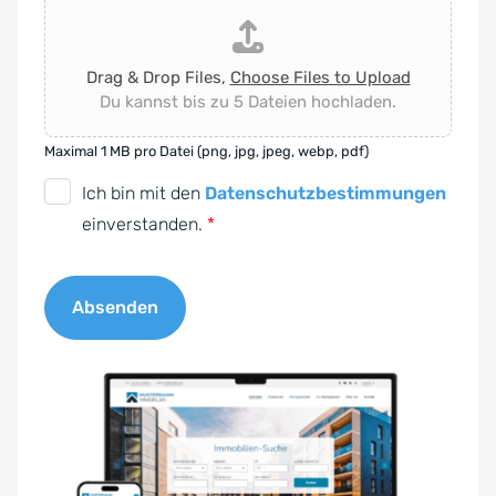
Drag & Drop Files,
Choose Files to Upload
Du kannst bis zu 5 Dateien hochladen.
Maximal 1 MB pro Datei (png, jpg, jpeg, webp, pdf)
D
Ich bin mit den
Datenschutzbestimmungen
S
einverstanden.
*
G
V
Absenden
O
-
A
E
l
i
t
n
e
v
r