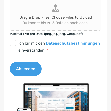
Drag & Drop Files,
Choose Files to Upload
Du kannst bis zu 5 Dateien hochladen.
Maximal 1 MB pro Datei (png, jpg, jpeg, webp, pdf)
D
Ich bin mit den
Datenschutzbestimmungen
S
einverstanden.
*
G
V
Absenden
O
-
A
E
l
i
t
n
e
v
r