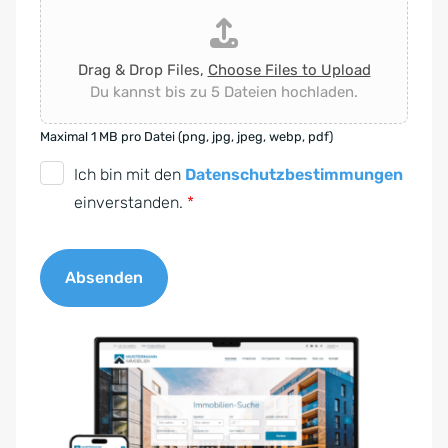
Drag & Drop Files,
Choose Files to Upload
Du kannst bis zu 5 Dateien hochladen.
Maximal 1 MB pro Datei (png, jpg, jpeg, webp, pdf)
D
Ich bin mit den
Datenschutzbestimmungen
S
einverstanden.
*
G
V
Absenden
O
-
A
E
l
i
t
n
e
v
r