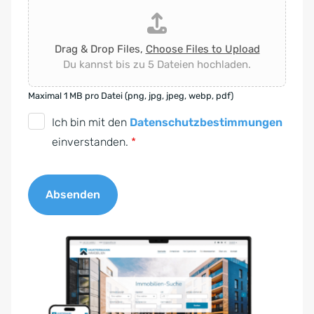
Drag & Drop Files,
Choose Files to Upload
Du kannst bis zu 5 Dateien hochladen.
Maximal 1 MB pro Datei (png, jpg, jpeg, webp, pdf)
D
Ich bin mit den
Datenschutzbestimmungen
S
einverstanden.
*
G
V
Absenden
O
-
A
E
l
i
t
n
e
v
r