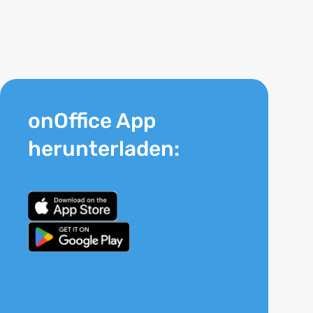
onOffice App
herunterladen: