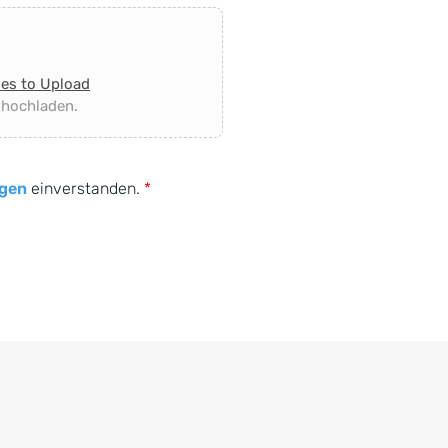
les to Upload
 hochladen.
gen
einverstanden.
*