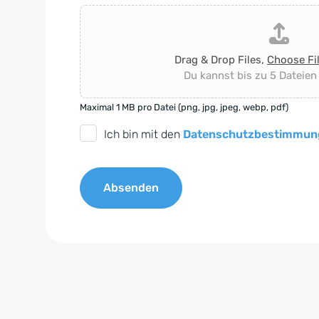
Drag & Drop Files,
Choose Fi
Du kannst bis zu 5 Dateien
Maximal 1 MB pro Datei (png, jpg, jpeg, webp, pdf)
D
Ich bin mit den
Datenschutzbestimmun
S
G
Absenden
V
O
A
-
l
E
t
i
e
n
r
v
n