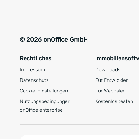
e
a
r
t
s
i
t
v
© 2026 onOffice GmbH
ä
e
n
:
Rechtliches
Immobiliensoft
d
n
Impressum
Downloads
i
Datenschutz
Für Entwickler
s
Cookie-Einstellungen
Für Wechsler
*
Nutzungsbedingungen
Kostenlos testen
onOffice enterprise