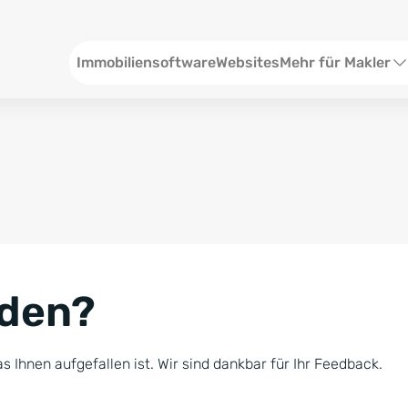
Header
Immobiliensoftware
Websites
Mehr für Makler
SEO und Content
W
Social Media
S
Social Ads
V
Google Ads
R
nden?
Newsletter-Pakete
B
Consulting
N
s Ihnen aufgefallen ist. Wir sind dankbar für Ihr Feedback.
Softwareschulunge