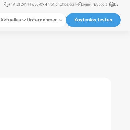
Schnellzugriff
+49 (0) 241 44 686-0
info@onOffice.com
Login
Support
DE
Aktuelles
Unternehmen
Kostenlos testen
ebinare
Über Uns
tatus-News
Partner und Kooperationen
eranstaltungen
Karriere
eferenzen
log
ewsletter
n