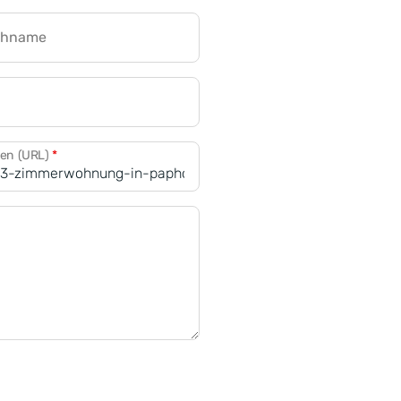
chname
CRM für Banken
den (URL)
*