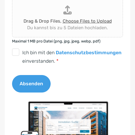
Drag & Drop Files,
Choose Files to Upload
Du kannst bis zu 5 Dateien hochladen.
Maximal 1 MB pro Datei (png, jpg, jpeg, webp, pdf)
D
Ich bin mit den
Datenschutzbestimmungen
S
einverstanden.
*
G
V
Absenden
O
-
A
E
l
i
t
n
e
v
r