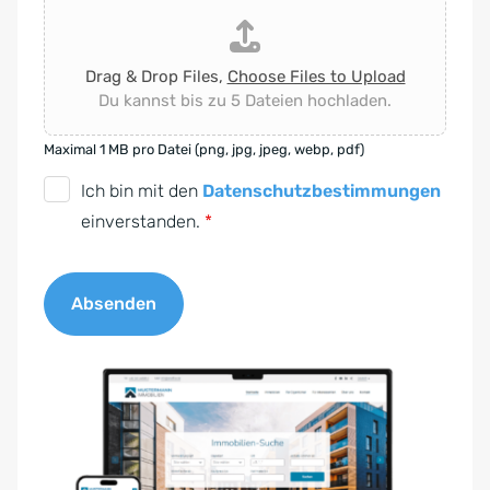
Drag & Drop Files,
Choose Files to Upload
Du kannst bis zu 5 Dateien hochladen.
Maximal 1 MB pro Datei (png, jpg, jpeg, webp, pdf)
D
Ich bin mit den
Datenschutzbestimmungen
S
einverstanden.
*
G
V
Absenden
O
-
A
E
l
i
t
n
e
v
r