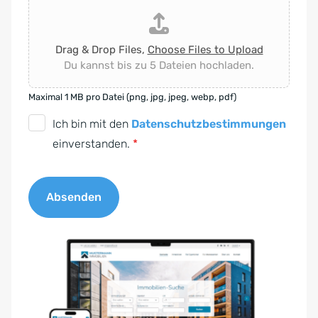
Drag & Drop Files,
Choose Files to Upload
Du kannst bis zu 5 Dateien hochladen.
Maximal 1 MB pro Datei (png, jpg, jpeg, webp, pdf)
D
Ich bin mit den
Datenschutzbestimmungen
S
einverstanden.
*
G
V
Absenden
O
-
A
E
l
i
t
n
e
v
r