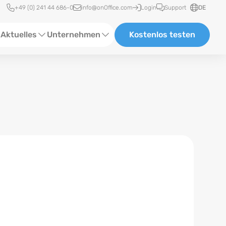
Schnellzugriff
+49 (0) 241 44 686-0
info@onOffice.com
Login
Support
DE
Aktuelles
Unternehmen
Kostenlos testen
ebinare
Über Uns
tatus-News
Partner und Kooperationen
eranstaltungen
Karriere
eferenzen
log
ewsletter
n