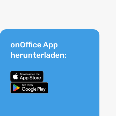
onOffice App
herunterladen: