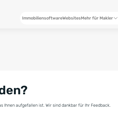
Header
Immobiliensoftware
Websites
Mehr für Makler
SEO und Content
W
Social Media
S
Social Ads
V
Google Ads
R
nden?
Newsletter-Pakete
B
Consulting
N
s Ihnen aufgefallen ist. Wir sind dankbar für Ihr Feedback.
Softwareschulunge