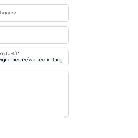
chname
CRM für Banken
den (URL)
*