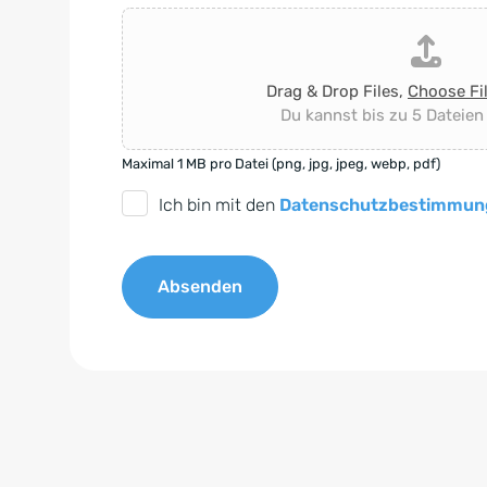
Drag & Drop Files,
Choose Fi
Du kannst bis zu 5 Dateien
Maximal 1 MB pro Datei (png, jpg, jpeg, webp, pdf)
D
Ich bin mit den
Datenschutzbestimmun
S
G
Absenden
V
O
A
-
l
E
t
i
e
n
r
v
n