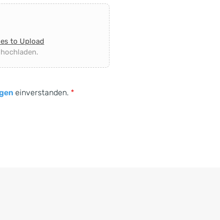
les to Upload
 hochladen.
gen
einverstanden.
*