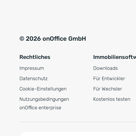
e
a
r
t
s
i
t
v
© 2026 onOffice GmbH
ä
e
n
:
Rechtliches
Immobiliensoft
d
n
Impressum
Downloads
i
Datenschutz
Für Entwickler
s
Cookie-Einstellungen
Für Wechsler
*
Nutzungsbedingungen
Kostenlos testen
onOffice enterprise