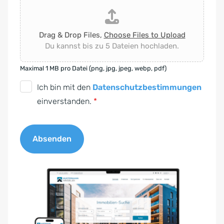
Drag & Drop Files,
Choose Files to Upload
Du kannst bis zu 5 Dateien hochladen.
Maximal 1 MB pro Datei (png, jpg, jpeg, webp, pdf)
D
Ich bin mit den
Datenschutzbestimmungen
S
einverstanden.
*
G
V
Absenden
O
-
A
E
l
i
t
n
e
v
r