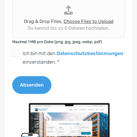
Drag & Drop Files,
Choose Files to Upload
Du kannst bis zu 5 Dateien hochladen.
Maximal 1 MB pro Datei (png, jpg, jpeg, webp, pdf)
D
Ich bin mit den
Datenschutzbestimmungen
S
einverstanden.
*
G
V
Absenden
O
-
A
E
l
i
t
n
e
v
r