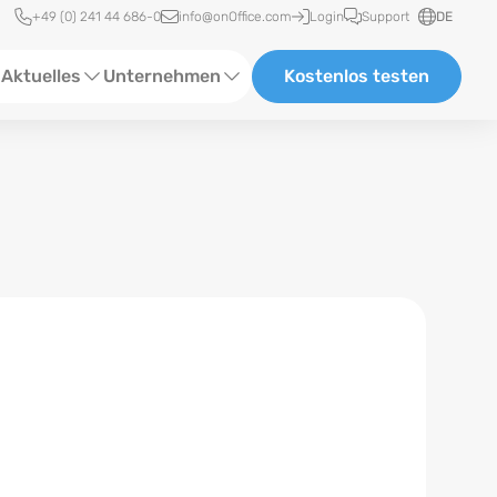
Schnellzugriff
+49 (0) 241 44 686-0
info@onOffice.com
Login
Support
DE
Aktuelles
Unternehmen
Kostenlos testen
ebinare
Über Uns
tatus-News
Partner und Kooperationen
eranstaltungen
Karriere
eferenzen
log
ewsletter
n