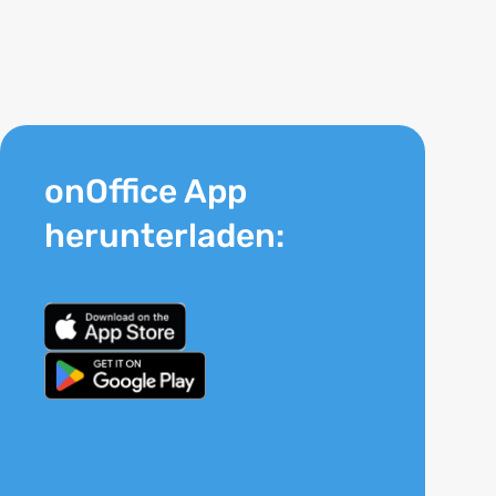
onOffice App
herunterladen: