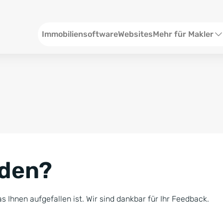
Header
Immobiliensoftware
Websites
Mehr für Makler
SEO und Content
W
Social Media
S
Social Ads
V
Google Ads
R
nden?
Newsletter-Pakete
B
Consulting
N
s Ihnen aufgefallen ist. Wir sind dankbar für Ihr Feedback.
Softwareschulunge