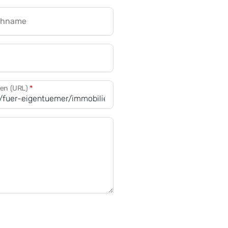
chname
CRM für Banken
den (URL)
*