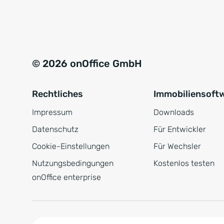
e
a
r
t
s
i
t
v
© 2026 onOffice GmbH
ä
e
n
:
Rechtliches
Immobiliensoft
d
n
Impressum
Downloads
i
Datenschutz
Für Entwickler
s
Cookie-Einstellungen
Für Wechsler
*
Nutzungsbedingungen
Kostenlos testen
onOffice enterprise