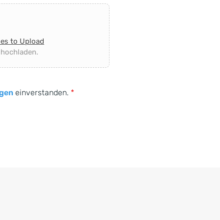
les to Upload
 hochladen.
gen
einverstanden.
*