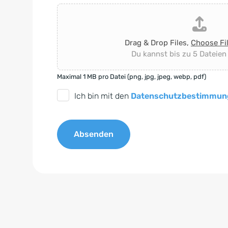
Drag & Drop Files,
Choose Fi
Du kannst bis zu 5 Dateien
Maximal 1 MB pro Datei (png, jpg, jpeg, webp, pdf)
D
Ich bin mit den
Datenschutzbestimmun
S
G
Absenden
V
O
A
-
l
E
t
i
e
n
r
v
n