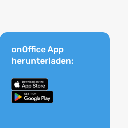
onOffice App
herunterladen: