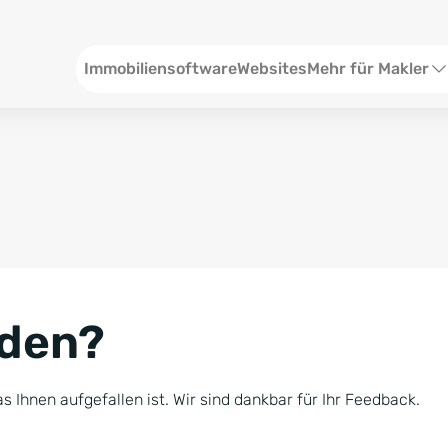
Header
Immobiliensoftware
Websites
Mehr für Makler
SEO und Content
W
Social Media
S
Social Ads
V
Google Ads
R
nden?
Newsletter-Pakete
B
Consulting
N
s Ihnen aufgefallen ist. Wir sind dankbar für Ihr Feedback.
Softwareschulunge