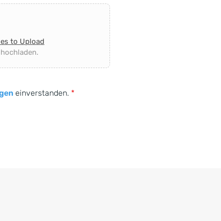
les to Upload
 hochladen.
gen
einverstanden.
*