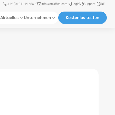
Schnellzugriff
+49 (0) 241 44 686-0
info@onOffice.com
Login
Support
DE
Aktuelles
Unternehmen
Kostenlos testen
ebinare
Über Uns
tatus-News
Partner und Kooperationen
eranstaltungen
Karriere
eferenzen
log
ewsletter
n