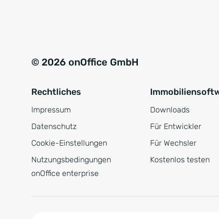
e
a
r
t
s
i
t
v
© 2026 onOffice GmbH
ä
e
n
:
Rechtliches
Immobiliensoft
d
n
Impressum
Downloads
i
Datenschutz
Für Entwickler
s
Cookie-Einstellungen
Für Wechsler
*
Nutzungsbedingungen
Kostenlos testen
onOffice enterprise