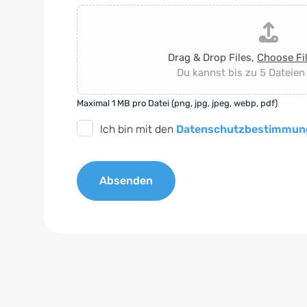
Drag & Drop Files,
Choose Fi
Du kannst bis zu 5 Dateien
Maximal 1 MB pro Datei (png, jpg, jpeg, webp, pdf)
D
Ich bin mit den
Datenschutzbestimmun
S
G
Absenden
V
O
A
-
l
E
t
i
e
n
r
v
n