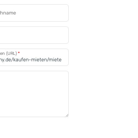
chname
CRM für Banken
den (URL)
*