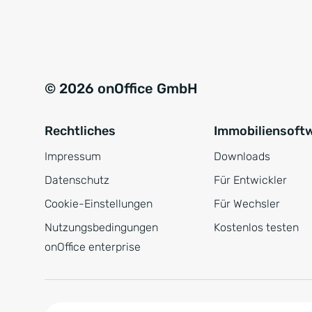
e
a
r
t
s
i
t
v
© 2026 onOffice GmbH
ä
e
n
:
Rechtliches
Immobiliensoft
d
n
Impressum
Downloads
i
Datenschutz
Für Entwickler
s
Cookie-Einstellungen
Für Wechsler
*
Nutzungsbedingungen
Kostenlos testen
onOffice enterprise