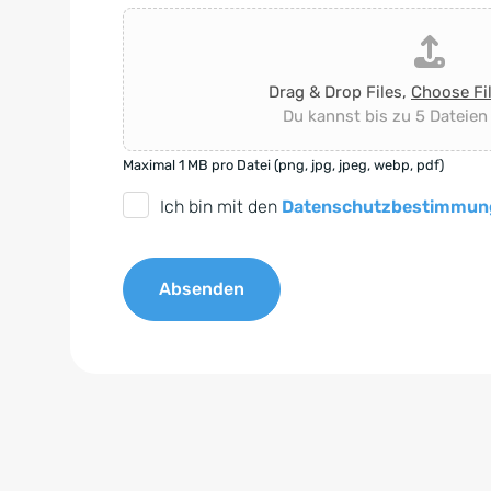
Drag & Drop Files,
Choose Fi
Du kannst bis zu 5 Dateien
Maximal 1 MB pro Datei (png, jpg, jpeg, webp, pdf)
D
Ich bin mit den
Datenschutzbestimmun
S
G
Absenden
V
O
A
-
l
E
t
i
e
n
r
v
n