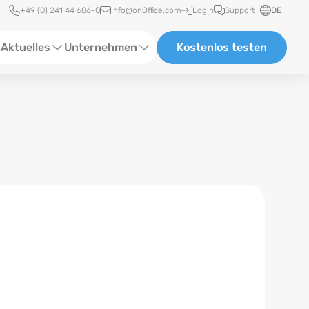
Schnellzugriff
+49 (0) 241 44 686-0
info@onOffice.com
Login
Support
DE
Aktuelles
Unternehmen
Kostenlos testen
ebinare
Über Uns
tatus-News
Partner und Kooperationen
eranstaltungen
Karriere
eferenzen
log
ewsletter
n