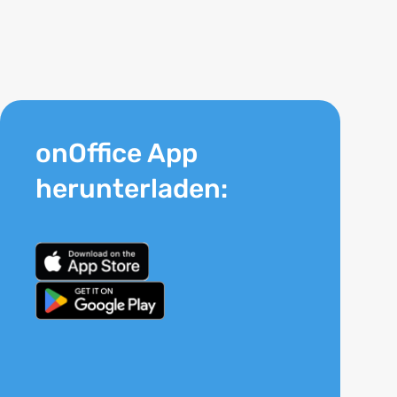
onOffice App
herunterladen: