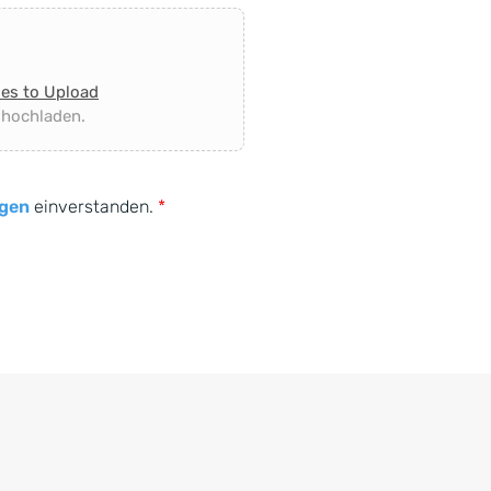
les to Upload
 hochladen.
gen
einverstanden.
*