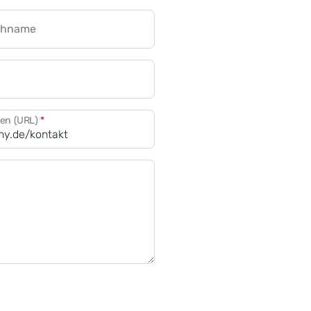
chname
CRM für Banken
den (URL)
*