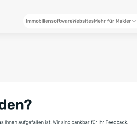
Header
Immobiliensoftware
Websites
Mehr für Makler
SEO und Content
W
Social Media
S
Social Ads
V
Google Ads
R
nden?
Newsletter-Pakete
B
Consulting
N
s Ihnen aufgefallen ist. Wir sind dankbar für Ihr Feedback.
Softwareschulunge