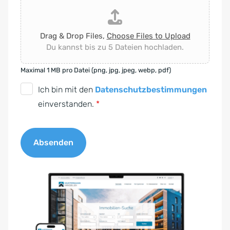
Drag & Drop Files,
Choose Files to Upload
Du kannst bis zu 5 Dateien hochladen.
Maximal 1 MB pro Datei (png, jpg, jpeg, webp, pdf)
D
Ich bin mit den
Datenschutzbestimmungen
S
einverstanden.
*
G
V
Absenden
O
-
A
E
l
i
t
n
e
v
r