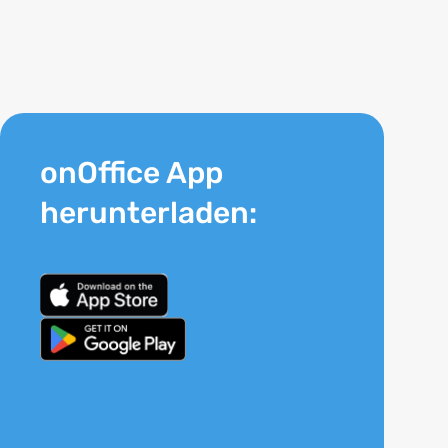
onOffice App
herunterladen: