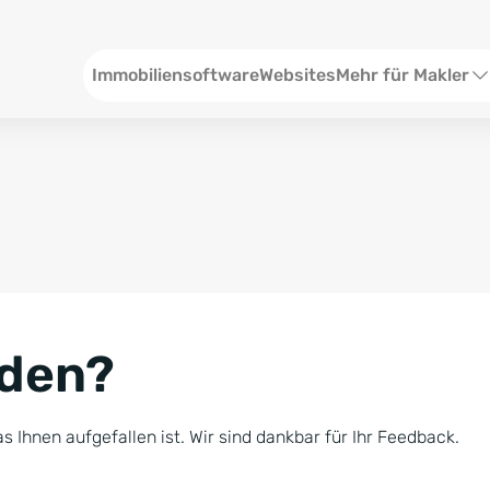
Header
Immobiliensoftware
Websites
Mehr für Makler
SEO und Content
W
Social Media
S
Social Ads
V
Google Ads
R
nden?
Newsletter-Pakete
B
Consulting
N
s Ihnen aufgefallen ist. Wir sind dankbar für Ihr Feedback.
Softwareschulunge