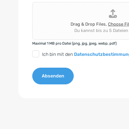
Drag & Drop Files,
Choose Fi
Du kannst bis zu 5 Dateien
Maximal 1 MB pro Datei (png, jpg, jpeg, webp, pdf)
D
Ich bin mit den
Datenschutzbestimmun
S
G
Absenden
V
O
A
-
l
E
t
i
e
n
r
v
n