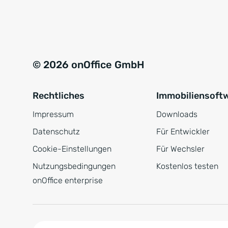
e
a
r
t
s
i
t
v
© 2026 onOffice GmbH
ä
e
n
:
Rechtliches
Immobiliensoft
d
n
Impressum
Downloads
i
Datenschutz
Für Entwickler
s
Cookie-Einstellungen
Für Wechsler
*
Nutzungsbedingungen
Kostenlos testen
onOffice enterprise