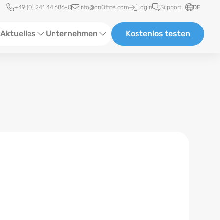
Schnellzugriff
+49 (0) 241 44 686-0
info@onOffice.com
Login
Support
DE
Aktuelles
Unternehmen
Kostenlos testen
ebinare
Über Uns
tatus-News
Partner und Kooperationen
eranstaltungen
Karriere
eferenzen
log
ewsletter
n