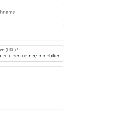
chname
CRM für Banken
den (URL)
*