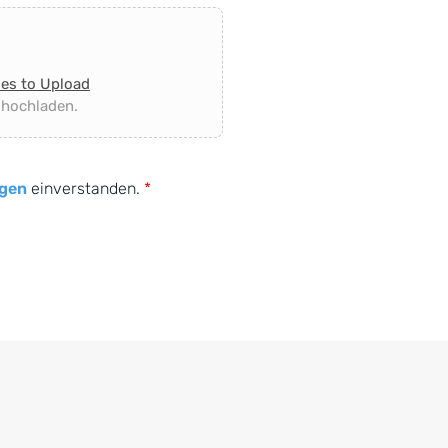
les to Upload
 hochladen.
gen
einverstanden.
*