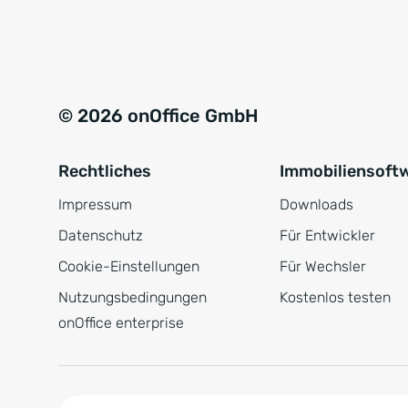
e
a
r
t
s
i
t
v
© 2026 onOffice GmbH
ä
e
n
:
Rechtliches
Immobiliensoft
d
n
Impressum
Downloads
i
Datenschutz
Für Entwickler
s
Cookie-Einstellungen
Für Wechsler
*
Nutzungsbedingungen
Kostenlos testen
onOffice enterprise