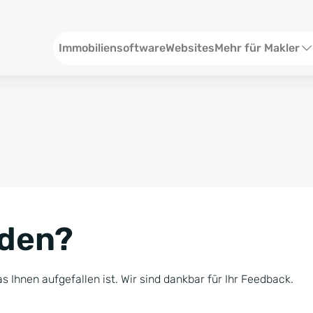
Header
Immobiliensoftware
Websites
Mehr für Makler
SEO und Content
W
Social Media
S
Social Ads
V
Google Ads
R
nden?
Newsletter-Pakete
B
Consulting
N
s Ihnen aufgefallen ist. Wir sind dankbar für Ihr Feedback.
Softwareschulunge