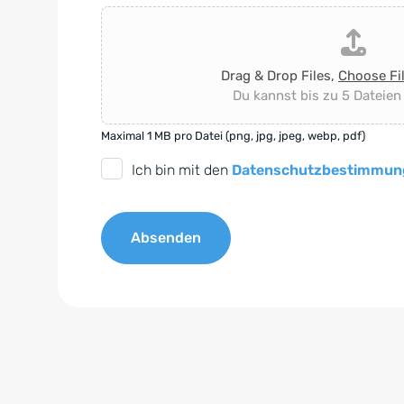
Drag & Drop Files,
Choose Fi
Du kannst bis zu 5 Dateien
Maximal 1 MB pro Datei (png, jpg, jpeg, webp, pdf)
D
Ich bin mit den
Datenschutzbestimmun
S
G
Absenden
V
O
A
-
l
E
t
i
e
n
r
v
n