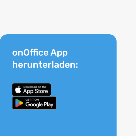
onOffice App
herunterladen: