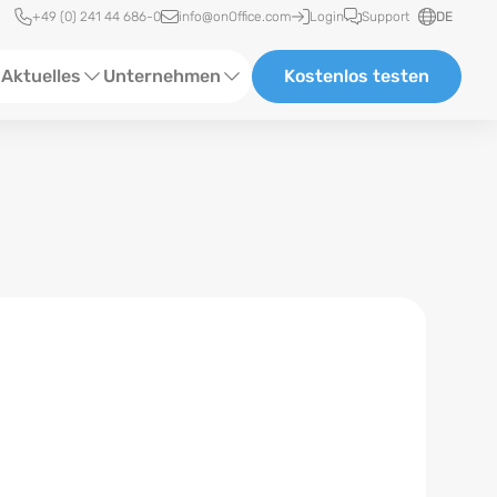
Schnellzugriff
+49 (0) 241 44 686-0
info@onOffice.com
Login
Support
DE
Aktuelles
Unternehmen
Kostenlos testen
ebinare
Über Uns
tatus-News
Partner und Kooperationen
eranstaltungen
Karriere
eferenzen
log
ewsletter
n