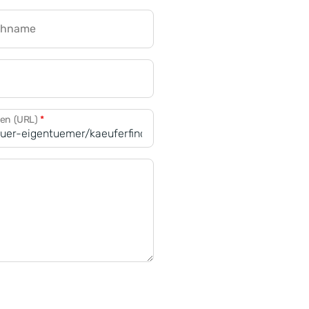
chname
CRM für Banken
den (URL)
*