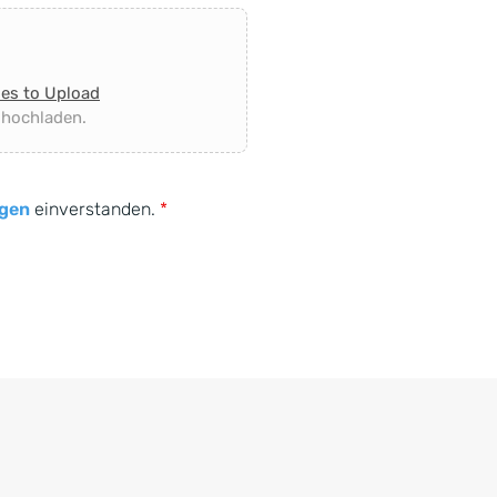
les to Upload
 hochladen.
gen
einverstanden.
*