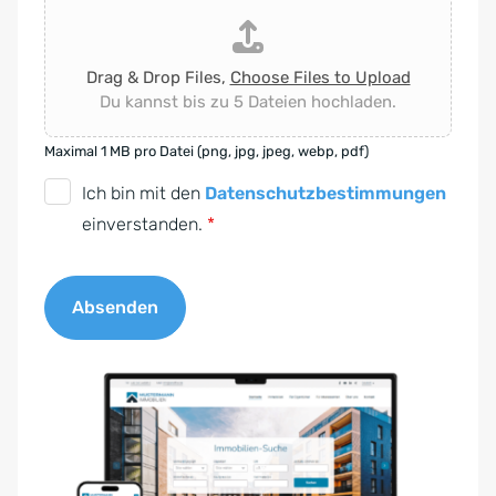
Drag & Drop Files,
Choose Files to Upload
Du kannst bis zu 5 Dateien hochladen.
Maximal 1 MB pro Datei (png, jpg, jpeg, webp, pdf)
D
Ich bin mit den
Datenschutzbestimmungen
S
einverstanden.
*
G
V
Absenden
O
-
A
E
l
i
t
n
e
v
r