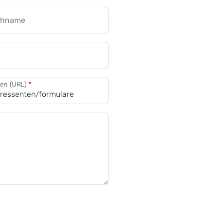
chname
CRM für Banken
den (URL)
*