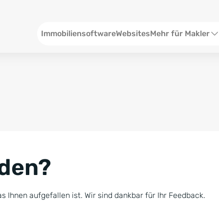
Header
Immobiliensoftware
Websites
Mehr für Makler
SEO und Content
W
Social Media
S
Social Ads
V
Google Ads
R
nden?
Newsletter-Pakete
B
Consulting
N
s Ihnen aufgefallen ist. Wir sind dankbar für Ihr Feedback.
Softwareschulunge