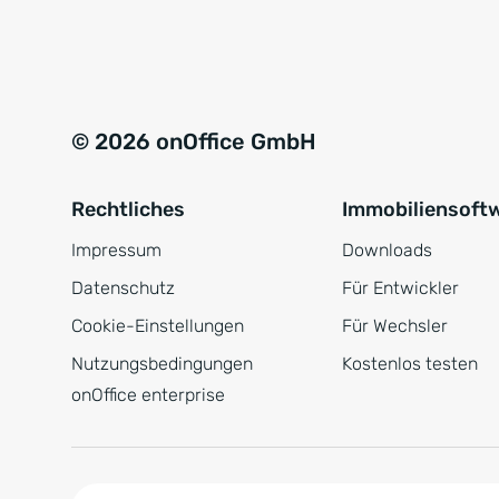
e
a
r
t
s
i
t
v
© 2026 onOffice GmbH
ä
e
n
:
Rechtliches
Immobiliensoft
d
n
Impressum
Downloads
i
Datenschutz
Für Entwickler
s
Cookie-Einstellungen
Für Wechsler
*
Nutzungsbedingungen
Kostenlos testen
onOffice enterprise