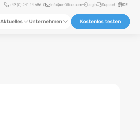
Schnellzugriff
+49 (0) 241 44 686-0
info@onOffice.com
Login
Support
DE
Aktuelles
Unternehmen
Kostenlos testen
ebinare
Über Uns
tatus-News
Partner und Kooperationen
eranstaltungen
Karriere
eferenzen
log
ewsletter
n