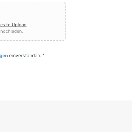
les to Upload
 hochladen.
gen
einverstanden.
*