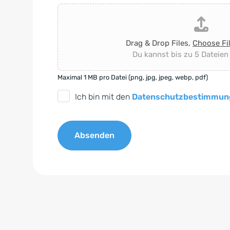
Drag & Drop Files,
Choose Fi
Du kannst bis zu 5 Dateien
Maximal 1 MB pro Datei (png, jpg, jpeg, webp, pdf)
D
Ich bin mit den
Datenschutzbestimmun
S
G
Absenden
V
O
A
-
l
E
t
i
e
n
r
v
n