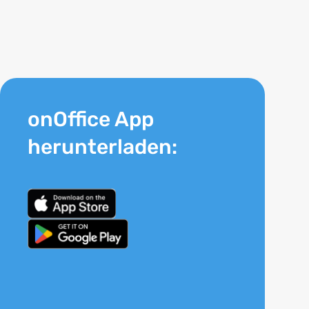
onOffice App
herunterladen: