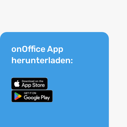
onOffice App
herunterladen: