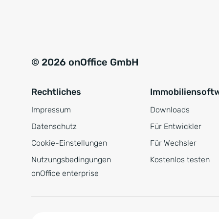
e
a
r
t
s
i
t
v
© 2026 onOffice GmbH
ä
e
n
:
Rechtliches
Immobiliensoft
d
n
Impressum
Downloads
i
Datenschutz
Für Entwickler
s
Cookie-Einstellungen
Für Wechsler
*
Nutzungsbedingungen
Kostenlos testen
onOffice enterprise