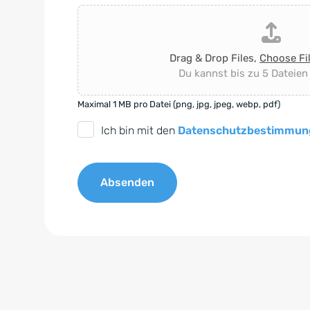
Drag & Drop Files,
Choose Fi
Du kannst bis zu 5 Dateien
Maximal 1 MB pro Datei (png, jpg, jpeg, webp, pdf)
D
Ich bin mit den
Datenschutzbestimmun
S
G
Absenden
V
O
A
-
l
E
t
i
e
n
r
v
n