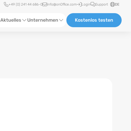
Schnellzugriff
+49 (0) 241 44 686-0
info@onOffice.com
Login
Support
DE
Aktuelles
Unternehmen
Kostenlos testen
ebinare
Über Uns
tatus-News
Partner und Kooperationen
eranstaltungen
Karriere
eferenzen
log
ewsletter
n