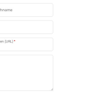
chname
CRM für Banken
den (URL)
*