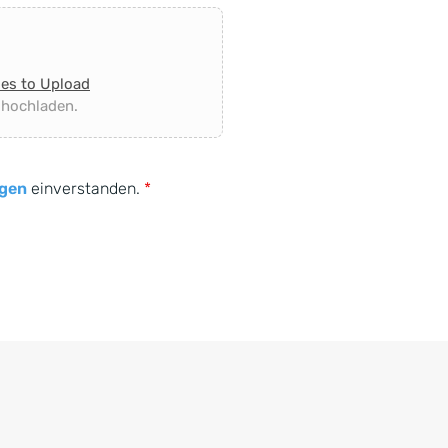
les to Upload
 hochladen.
gen
einverstanden.
*