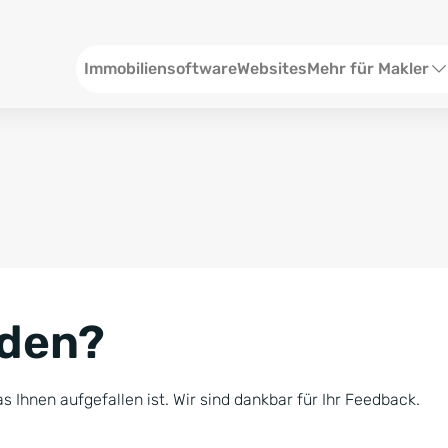
Header
Immobiliensoftware
Websites
Mehr für Makler
SEO und Content
W
Social Media
S
Social Ads
V
Google Ads
R
nden?
Newsletter-Pakete
B
Consulting
N
s Ihnen aufgefallen ist. Wir sind dankbar für Ihr Feedback.
Softwareschulunge