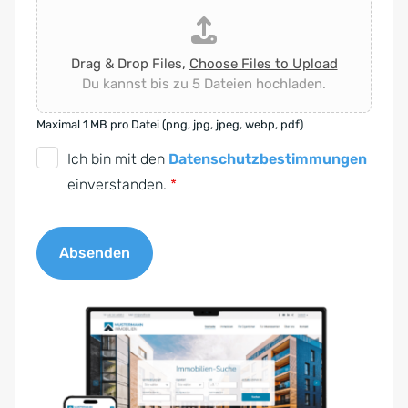
Drag & Drop Files,
Choose Files to Upload
Du kannst bis zu 5 Dateien hochladen.
Maximal 1 MB pro Datei (png, jpg, jpeg, webp, pdf)
D
Ich bin mit den
Datenschutzbestimmungen
S
einverstanden.
*
G
V
Absenden
O
-
A
E
l
i
t
n
e
v
r