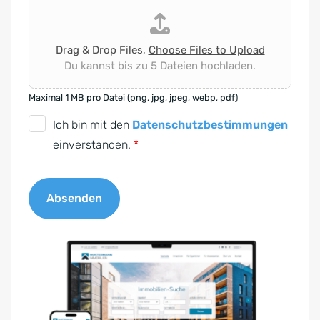
Drag & Drop Files,
Choose Files to Upload
Du kannst bis zu 5 Dateien hochladen.
Maximal 1 MB pro Datei (png, jpg, jpeg, webp, pdf)
D
Ich bin mit den
Datenschutzbestimmungen
S
einverstanden.
*
G
V
Absenden
O
-
A
E
l
i
t
n
e
v
r