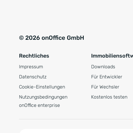
e
a
r
t
s
i
t
v
© 2026 onOffice GmbH
ä
e
n
:
Rechtliches
Immobiliensoft
d
n
Impressum
Downloads
i
Datenschutz
Für Entwickler
s
Cookie-Einstellungen
Für Wechsler
*
Nutzungsbedingungen
Kostenlos testen
onOffice enterprise