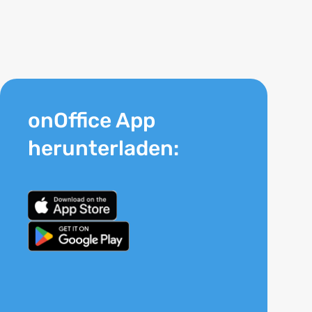
onOffice App
herunterladen: