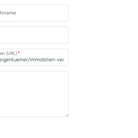
chname
CRM für Banken
den (URL)
*