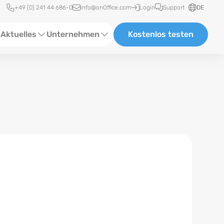
Schnellzugriff
+49 (0) 241 44 686-0
info@onOffice.com
Login
Support
DE
Aktuelles
Unternehmen
Kostenlos testen
ebinare
Über Uns
tatus-News
Partner und Kooperationen
eranstaltungen
Karriere
eferenzen
log
ewsletter
n