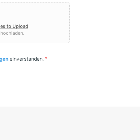
les to Upload
 hochladen.
gen
einverstanden.
*