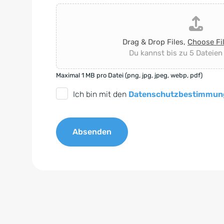
Drag & Drop Files,
Choose Fi
Du kannst bis zu 5 Dateien
Maximal 1 MB pro Datei (png, jpg, jpeg, webp, pdf)
D
Ich bin mit den
Datenschutzbestimmun
S
G
Absenden
V
O
A
-
l
E
t
i
e
n
r
v
n