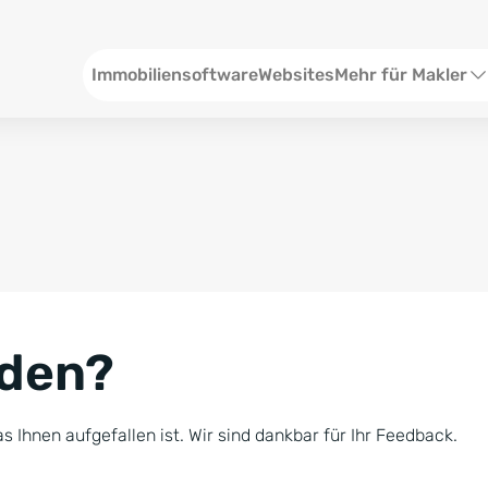
Header
Immobiliensoftware
Websites
Mehr für Makler
SEO und Content
W
Social Media
S
Social Ads
V
Google Ads
R
nden?
Newsletter-Pakete
B
Consulting
N
s Ihnen aufgefallen ist. Wir sind dankbar für Ihr Feedback.
Softwareschulunge