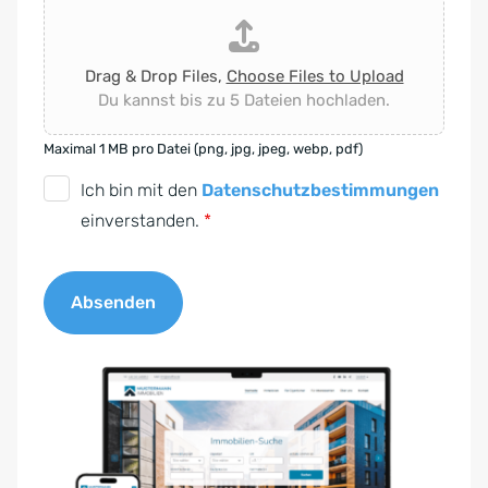
Drag & Drop Files,
Choose Files to Upload
Du kannst bis zu 5 Dateien hochladen.
Maximal 1 MB pro Datei (png, jpg, jpeg, webp, pdf)
D
Ich bin mit den
Datenschutzbestimmungen
S
einverstanden.
*
G
V
Absenden
O
-
A
E
l
i
t
n
e
v
r