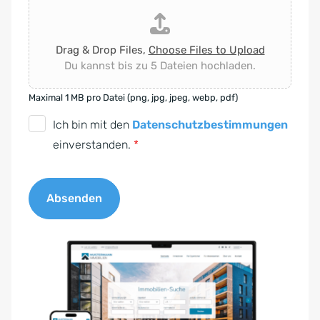
Drag & Drop Files,
Choose Files to Upload
Du kannst bis zu 5 Dateien hochladen.
Maximal 1 MB pro Datei (png, jpg, jpeg, webp, pdf)
D
Ich bin mit den
Datenschutzbestimmungen
S
einverstanden.
*
G
V
Absenden
O
-
A
E
l
i
t
n
e
v
r